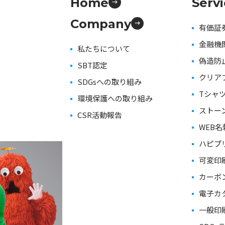
Home
Serv
Company
有価証
金融機
私たちについて
偽造防
SBT認定
クリア
SDGsへの取り組み
Tシャツ
環境保護への取り組み
ストー
CSR活動報告
WEB
ハピプ
可変印
カーボ
電子カ
一般印