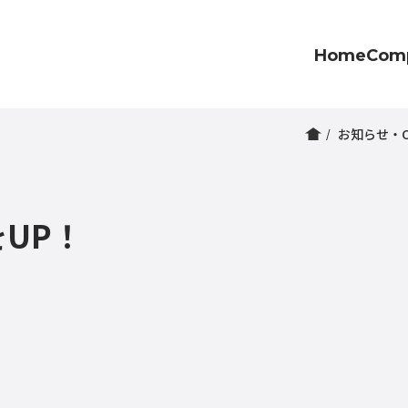
Home
Com
お知らせ・C
をUP！