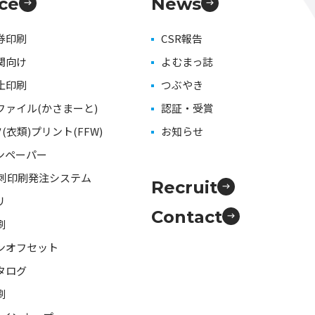
ice
News
券印刷
CSR報告
関向け
よむまっ誌
止印刷
つぶやき
ファイル(かさまーと)
認証・受賞
(衣類)プリント(FFW)
お知らせ
ンペーパー
名刺印刷発注システム
Recruit
リ
Contact
刷
ンオフセット
タログ
刷