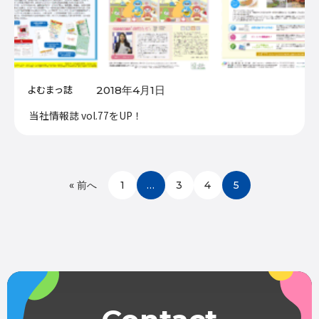
よむまっ誌
2018年4月1日
当社情報誌 vol.77をUP！
« 前へ
1
…
3
4
5