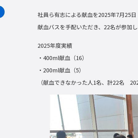
社員ら有志による献血を2025年7月2
献血バスを手配いただき、22名が参加
2025年度実績
・400ml献血（16）
・200ml献血（5）
（献血できなかった人1名、計22名 20