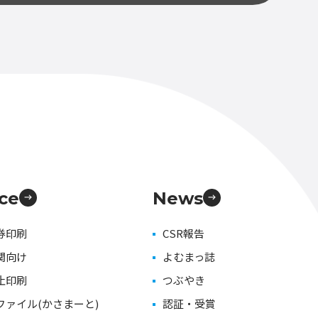
ice
News
券印刷
CSR報告
関向け
よむまっ誌
止印刷
つぶやき
ファイル(かさまーと)
認証・受賞