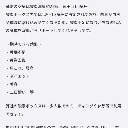
通常の空気は酸素濃度約21%、気圧は1.0気圧。
酸素ボックス内では1.2〜1.3気圧に設定されており、酸素が血液
や体液に溶け込みやすくなるため、酸素不足になりがちな現代人
の身体を深部からサポートしてくれるそうです。
～期待できる効果～
・睡眠不足
・疲労回復
・肩こり、腰痛
・ダイエット
・美容
・二日酔い 等
弊社の酸素ボックスは、少人数でのミーティングや休憩等で利用
できます。
集中力UPにも効果的なので、今後は酸素ボックスを活用し、業